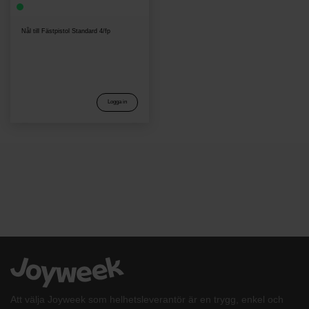
Nål till Fästpistol Standard 4/fp
Logga in
Att välja Joyweek som helhetsleverantör är en trygg, enkel och