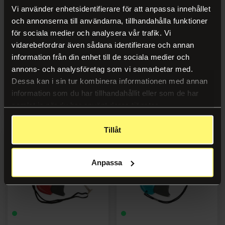
Vi använder enhetsidentifierare för att anpassa innehållet
och annonserna till användarna, tillhandahålla funktioner
för sociala medier och analysera vår trafik. Vi
vidarebefordrar även sådana identifierare och annan
Fästnylon 25mm standard 5000/fp
Fästnylon 40mm standard 5000/fp
information från din enhet till de sociala medier och
annons- och analysföretag som vi samarbetar med.
Dessa kan i sin tur kombinera informationen med annan
information som du har tillhandahållit eller som de har
Logga in
Logga in
samlat in när du har använt deras tjänster.
Tillåt
Anpassa