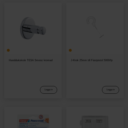
Handdukskrok TESA Smooz kromad
J-Krok 25mm till Fästpistol 5000/fp
Logga in
Logga in