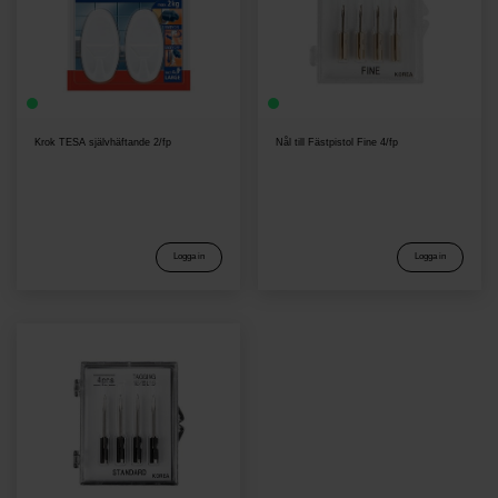
Krok TESA självhäftande 2/fp
Nål till Fästpistol Fine 4/fp
Logga in
Logga in