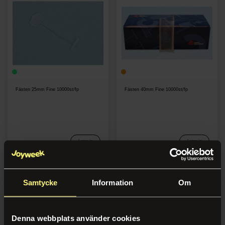
Namn A-Ö
Namn Ö-A
Tillverkare A-Ö
Tillverkare Ö-A
Fästen 25mm Fine 10000st/fp
Fästen 40mm Fine 10000st/fp
Logga in
Logga in
Samtycke
Information
Om
Denna webbplats använder cookies