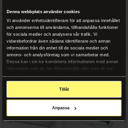
Kaffemaskiner
Denna webbplats använder cookies
Vi använder enhetsidentifierare för att anpassa innehållet
och annonserna till användarna, tillhandahålla funktioner
för sociala medier och analysera vår trafik. Vi
vidarebefordrar även sådana identifierare och annan
information från din enhet till de sociala medier och
Bildskärmsställ
Bildskärmsställ LEITZ Ergo
annons- och analysföretag som vi samarbetar med.
KENSINGTON SmartFit Plus
Cosy vit
Dessa kan i sin tur kombinera informationen med annan
information som du har tillhandahållit eller som de har
samlat in när du har använt deras tjänster.
Logga in
Logga in
Tillåt
Anpassa