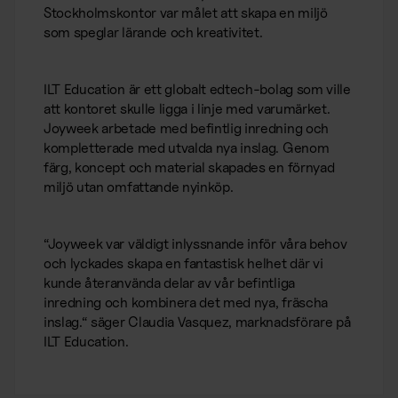
Bemanning
Stockholmskontor var målet att skapa en miljö
Förbrukning
som speglar lärande och kreativitet.
Bemanning
Förbrukningsmaterial
Vaktmästare
ILT Education är ett globalt edtech-bolag som ville
Mensskydd
att kontoret skulle ligga i linje med varumärket.
Receptionist
Joyweek arbetade med befintlig inredning och
Profilprodukter
kompletterade med utvalda nya inslag. Genom
Övrigt
färg, koncept och material skapades en förnyad
Trycksaker
miljö utan omfattande nyinköp.
Förbrukningsmaterial
Alla våra kontorstjänster
Bud
“Joyweek var väldigt inlyssnande inför våra behov
Se alla tjänster samlade på en sida
och lyckades skapa en fantastisk helhet där vi
Larm & säkerhet
kunde återanvända delar av vår befintliga
Support
inredning och kombinera det med nya, fräscha
inslag.“ säger Claudia Vasquez, marknadsförare på
Kaffemaskiner
ILT Education.