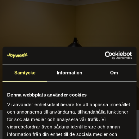
Samtycke
Information
Om
Denna webbplats använder cookies
Tre dimensioner av lärande
Vi använder enhetsidentifierare för att anpassa innehållet
och annonserna till användarna, tillhandahålla funktioner
för sociala medier och analysera vår trafik. Vi
För att visualisera ILT:s verksamhet delades
vidarebefordrar även sådana identifierare och annan
kontoret in i tre konceptuella zoner: Skola, Tech
information från din enhet till de sociala medier och
och Bibliotek.