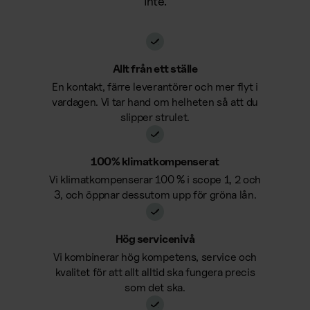
inte.
Bemanning
Förbrukning
Bemanning
Förbrukningsmaterial
Vaktmästare
Allt från ett ställe
Mensskydd
En kontakt, färre leverantörer och mer flyt i
Receptionist
vardagen. Vi tar hand om helheten så att du
Profilprodukter
slipper strulet.
Övrigt
Trycksaker
Förbrukningsmaterial
100% klimatkompenserat
Alla våra kontorstjänster
Vi klimatkompenserar 100 % i scope 1, 2 och
Bud
3, och öppnar dessutom upp för gröna lån.
Se alla tjänster samlade på en sida
Larm & säkerhet
Support
Hög servicenivå
Vi kombinerar hög kompetens, service och
Kaffemaskiner
kvalitet för att allt alltid ska fungera precis
som det ska.