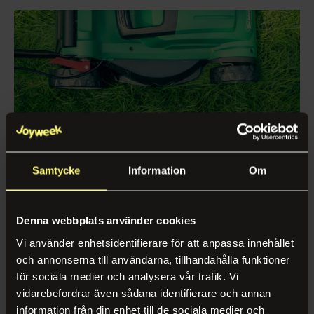
Samtycke
Information
Om
Gräsklippning
Denna webbplats använder cookies
Gräsklippning är en central del av den löpande yttre
fastighetskötseln och har stor betydelse för både
Vi använder enhetsidentifierare för att anpassa innehållet
helhetsintryck och långsiktig kvalitet på utemiljön. En
och annonserna till användarna, tillhandahålla funktioner
välskött gräsyta bidrar till ökad trivsel, förbättrad estetik
för sociala medier och analysera vår trafik. Vi
och ett mer professionellt intryck av fastigheten.
vidarebefordrar även sådana identifierare och annan
Arbetet utförs kontinuerligt och anpassas efter säsong,
information från din enhet till de sociala medier och