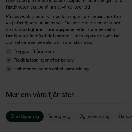
tillsyn och planerade insatser skapas förutsättningar för att
fastigheten ska behålla sitt värde över tid.
På Joyweek arbetar vi med lösningar som anpassas efter
varje fastighets unika behov. Oavsett om det handlar om
kontorsfastigheter, företagsparker eller kommersiella
fastigheter är målet detsamma – att skapa en välvårdad
och välkomnande miljö där människor trivs.
Trygg drift året runt
Flexibla lösningar efter behov
Helhetsansvar och enkel samordning
Mer om våra tjänster
Gräsklippning
Snöröjning
Ogräsrensning
Halkb