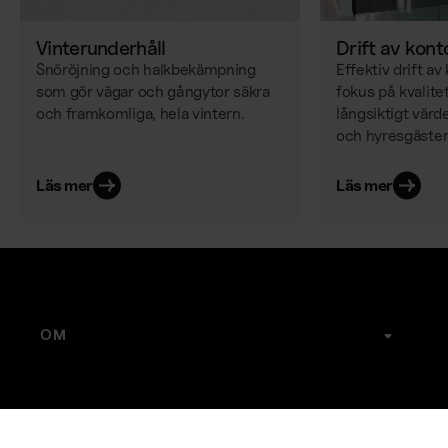
Vinterunderhåll
Drift av kont
Snöröjning och halkbekämpning
Effektiv drift a
som gör vägar och gångytor säkra
fokus på kvalite
och framkomliga, hela vintern.
långsiktigt värde
och hyresgäster
Läs mer
Läs mer
OM
Joyweek
Karriär
Kontakt