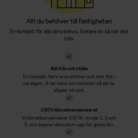
Bemanning
Förbrukning
Bemanning
Allt du behöver till fastigheten
Förbrukningsmaterial
Vaktmästare
En kontakt för alla dina behov. Enklare än så blir det
Mensskydd
inte.
Receptionist
Profilprodukter
Övrigt
Trycksaker
Allt från ett ställe
Förbrukningsmaterial
Alla våra kontorstjänster
En kontakt, färre leverantörer och mer flyt i
Bud
vardagen. Vi tar hand om helheten så att du
Se alla tjänster samlade på en sida
slipper strulet.
Larm & säkerhet
Support
100% klimatkompenserat
Vi klimatkompenserar 100 % i scope 1, 2 och
Kaffemaskiner
3, och öppnar dessutom upp för gröna lån.