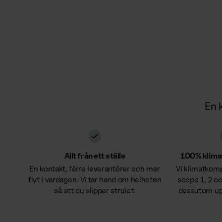
En k
Allt från ett ställe
100% klim
En kontakt, färre leverantörer och mer
Vi klimatkom
flyt i vardagen. Vi tar hand om helheten
scope 1, 2 o
så att du slipper strulet.
dessutom upp