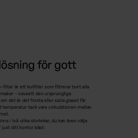
 lösning för gott
lter är ett kolfilter som filtrerar bort alla
smaker - oavsett den ursprungliga
om det är det första eller sista glaset får
kt temperatur tack vare cirkulationen mellan
net.
nns i två olika storlekar, du kan även välja
 just ditt kontor bäst: