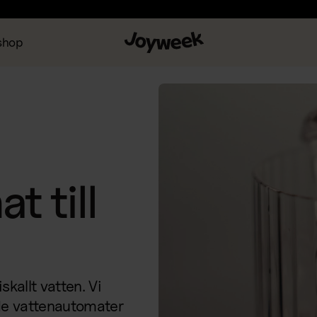
shop
t till
skallt vatten. Vi
de vattenautomater