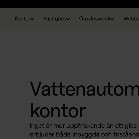
Kontor
Fastighet
Om Joyweek
Webb
Vattenautoma
kontor
Inget är mer uppfriskande än ett glas i
erbjuder både inbyggda och friståen