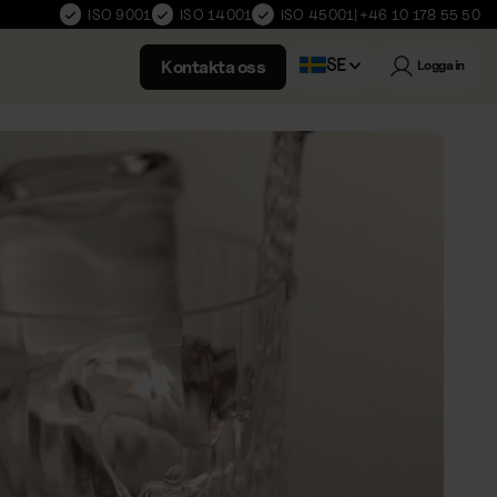
ISO 9001
ISO 14001
ISO 45001
|
+46 10 178 55 50
SE
Kontakta oss
Logga in
Norwegian