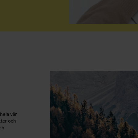
hela vår
kter och
och