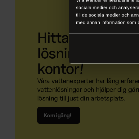
sociala medier och analysera 
till de sociala medier och a
med annan information som du 
Hitta den bästa
lösningen för di
kontor!
Våra vattenexperter har lång erfare
vattenlösningar och hjälper dig gärn
lösning till just din arbetsplats.
Kom igång!