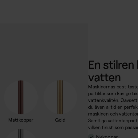
En stilren
vatten
Maskinernas best-taste-fi
partiklar som kan ge bi
vattenkvalitén. Oavsett 
du även alltid en perfe
maskinen och vattentor
Samtliga vattentappar fi
vilken finish som passar
Nykoppar