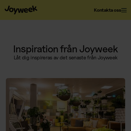
Kontakta oss
Kontor
Inspiration från Joyweek
Låt dig inspireras av det senaste från Joyweek
Fastighet
Kontorsservice
Kontorsstädning
Om Joyweek
Underhåll
Företagsflytt
Yttre fastighetsskötsel
Entrémattor
Webbshop
Läs mer om oss
Vinterunderhåll
Kontorsväxter
Om Joyweek
Trädgårdsskötsel
Återvinning
SE
Logga in
Kontakt
Drift av kontorshotell