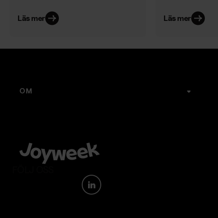
Läs mer
Läs mer
OM
Joyweek
Karriär
Kontakt
Webbshop
Visselblåsartjänst
FÖLJ OSS
Medarbetarportal