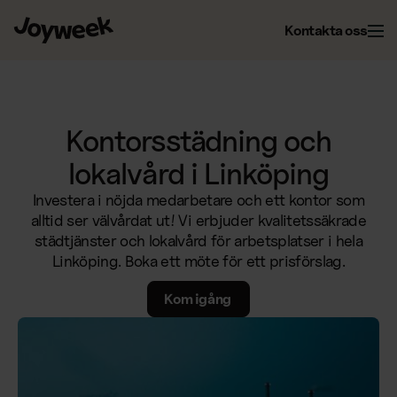
Kontakta oss
Kontor
Kontorsstädning och
lokalvård i Linköping
Fastighet
Kontorsservice
Investera i nöjda medarbetare och ett kontor som
Kontorsstädning
alltid ser välvårdat ut! Vi erbjuder kvalitetssäkrade
städtjänster och lokalvård för arbetsplatser i hela
Om Joyweek
Underhåll
Företagsflytt
Linköping. Boka ett möte för ett prisförslag.
Yttre fastighetsskötsel
Entrémattor
Kom igång
Webbshop
Läs mer om oss
Vinterunderhåll
Kontorsväxter
Om Joyweek
Trädgårdsskötsel
Återvinning
SE
Logga in
Kontakt
Drift av kontorshotell