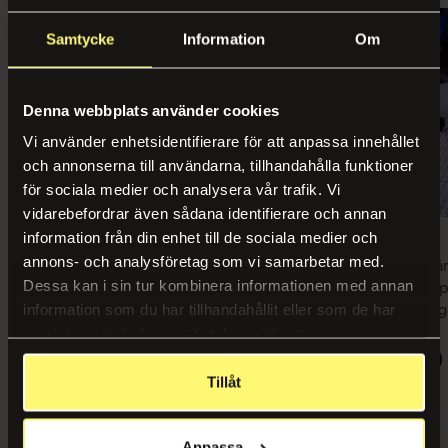
Samtycke
Information
Om
Denna webbplats använder cookies
Vi använder enhetsidentifierare för att anpassa innehållet
och annonserna till användarna, tillhandahålla funktioner
för sociala medier och analysera vår trafik. Vi
vidarebefordrar även sådana identifierare och annan
information från din enhet till de sociala medier och
Storstädning
Golvvård
annons- och analysföretag som vi samarbetar med.
Få ut maximalt av den ordinarie
Satsa på golvvå
Dessa kan i sin tur kombinera informationen med annan
städningen genom att regelbundet
minst en gång p
komplettera med en storstädning.
livslängden på g
information som du har tillhandahållit eller som de har
samlat in när du har använt deras tjänster.
Kom igång
Kom igång
Tillåt
Anpassa