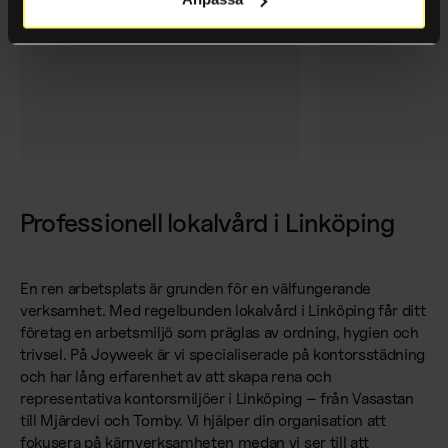
Professionell lokalvård i Linköping
En ren arbetsplats är grunden för en välfungerande
verksamhet. Med regelbunden lokalvård i Linköping får ditt
företag en arbetsmiljö som präglas av ordning, hygien och
trivsel. På Joyweek är vi specialiserade på kontorsstädning
och har lång erfarenhet av att skapa rena och
representativa kontorsmiljöer i Linköping – från Vasastan
till Mjärdevi och Tornby. Vi hjälper din organisation att
fokusera på kärnverksamheten medan vi ser till att