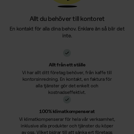
Bemanning
Förbrukning
Bemanning
Allt du behöver till kontoret
Förbrukningsmaterial
En kontakt för alla dina behov. Enklare än så blir det
Vaktmästare
Mensskydd
inte.
Receptionist
Profilprodukter
Övrigt
Trycksaker
Allt från ett ställe
Förbrukningsmaterial
Vi har allt ditt företag behöver, från kaffe till
Alla våra kontorstjänster
kontorsinredning. En kontakt, en faktura för
Bud
alla tjänster gör det enkelt och
Se alla tjänster samlade på en sida
Larm & säkerhet
kostnadseffektivt.
Support
100% klimatkompenserat
Kaffemaskiner
Vi klimatkompenserar för hela vår verksamhet,
inklusive alla produkter och tjänster du köper
av oss. Vilket bidrar till att sänka ert företags