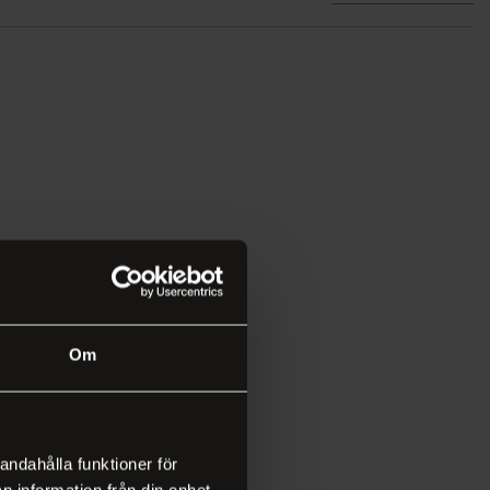
Om
andahålla funktioner för
n information från din enhet