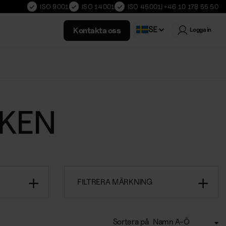
ISO 9001
ISO 14001
ISO 45001
|
+46 10 178 55 50
SE
Kontakta oss
Logga in
Norwegian
KEN
FILTRERA MÄRKNING
Sortera på
Namn A-Ö