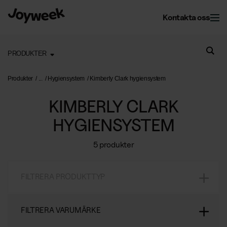
Kontakta oss
PRODUKTER
Kontor
Produkter
Hygiensystem
Kimberly Clark hygiensystem
KIMBERLY CLARK
Fastighet
Kontorsservice
HYGIENSYSTEM
Kontorsstädning
Om Joyweek
5 produkter
Underhåll
Företagsflytt
Yttre fastighetsskötsel
Entrémattor
FILTRERA PRODUKTTYP
Webbshop
Läs mer om oss
Vinterunderhåll
Kontorsväxter
Om Joyweek
Trädgårdsskötsel
Återvinning
SE
FILTRERA VARUMÄRKE
Logga in
Kontakt
Drift av kontorshotell