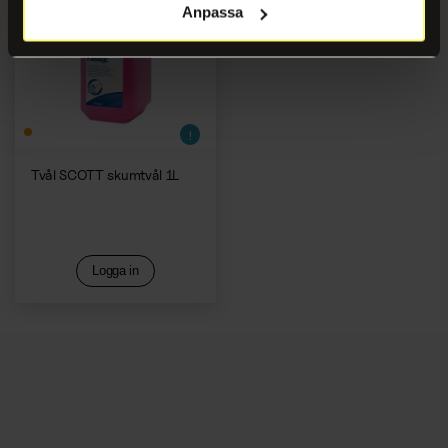
Kaffemaskiner
Anpassa
Tvål SCOTT skumtvål 1L
Logga in