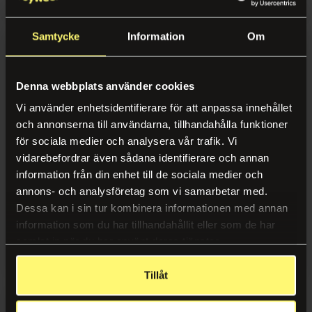
Mobil vaktmästare
Bemanning
Samtycke
Information
Om
Förbrukning
Bemanning
Denna webbplats använder cookies
Förbrukningsmaterial
Vaktmästare
Vi använder enhetsidentifierare för att anpassa innehållet
Mensskydd
Receptionist
och annonserna till användarna, tillhandahålla funktioner
för sociala medier och analysera vår trafik. Vi
Profilprodukter
vidarebefordrar även sådana identifierare och annan
Övrigt
Trycksaker
information från din enhet till de sociala medier och
Tvål KLEENEX hår- &
Tvål KLEENEX Normal 1L
annons- och analysföretag som vi samarbetar med.
Förbrukningsmaterial
kroppsschampo 1L
Dessa kan i sin tur kombinera informationen med annan
Alla våra kontorstjänster
Bud
information som du har tillhandahållit eller som de har
samlat in när du har använt deras tjänster.
Se alla tjänster samlade på en sida
Larm & säkerhet
Logga in
Logga in
Tillåt
Support