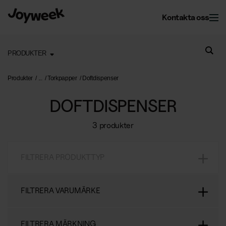
Kontakta oss
PRODUKTER
Kontor
Produkter
Torkpapper
Doftdispenser
DOFTDISPENSER
Fastighet
Kontorsservice
3 produkter
Kontorsstädning
Om Joyweek
Underhåll
Företagsflytt
FILTRERA PRODUKTTYP
Yttre fastighetsskötsel
Entrémattor
Webbshop
Läs mer om oss
Vinterunderhåll
Kontorsväxter
FILTRERA VARUMÄRKE
Om Joyweek
Trädgårdsskötsel
Återvinning
SE
Logga in
FILTRERA MÄRKNING
Kontakt
Drift av kontorshotell