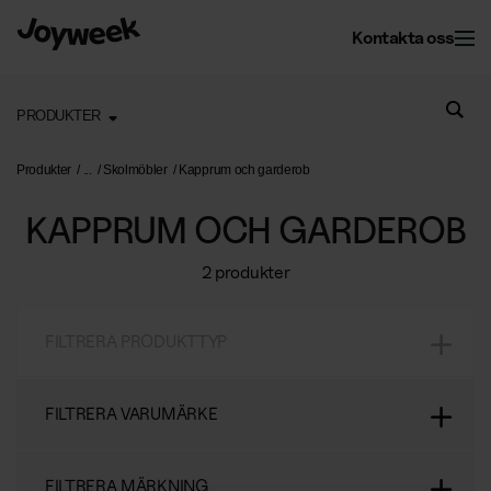
Kontakta oss
PRODUKTER
Kontor
Produkter
Skolmöbler
Kapprum och garderob
KAPPRUM OCH GARDEROB
Fastighet
Kontorsservice
2 produkter
Kontorsstädning
Om Joyweek
Underhåll
Företagsflytt
FILTRERA PRODUKTTYP
Yttre fastighetsskötsel
Entrémattor
Webbshop
Läs mer om oss
Vinterunderhåll
Kontorsväxter
FILTRERA VARUMÄRKE
Om Joyweek
Trädgårdsskötsel
Återvinning
SE
Logga in
FILTRERA MÄRKNING
Kontakt
Drift av kontorshotell