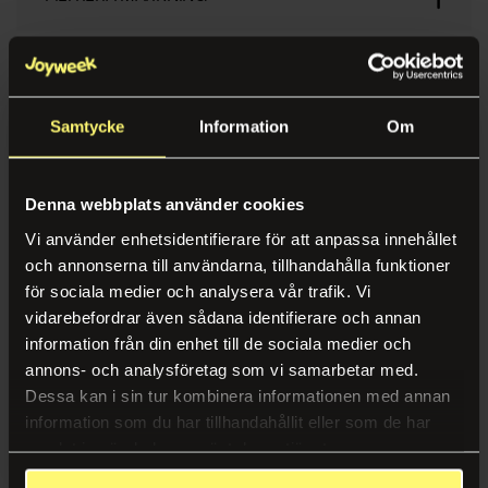
Norwegian
Mat & Dryck
Karriär
Service & Trivsel
SORTERA PÅ
Kaffe & Kaffemaskiner
Hållbarhet
Städservice
Vattenautomater
Case
Relevans
Samtycke
Information
Om
Växtskötsel
Fruktkorgar
Nyheter & Inspiration
Namn A-Ö
Återvinning
Mat på jobbet
Certifikat, Rapporter & Policys
Denna webbplats använder cookies
Namn Ö-A
Entrémattor
Vi använder enhetsidentifierare för att anpassa innehållet
Tillverkare A-Ö
och annonserna till användarna, tillhandahålla funktioner
Inredning & Nöje
Följ oss
för sociala medier och analysera vår trafik. Vi
Mat & Dryck
Tillverkare Ö-A
Kontorsinredning
vidarebefordrar även sådana identifierare och annan
Instagram
Väggförvaring 6 armar
Väggförvaring rockringar 4
information från din enhet till de sociala medier och
Kaffe & Kaffemaskiner
Spel & Nöje
armar
LinkedIn
annons- och analysföretag som vi samarbetar med.
Catering
Dessa kan i sin tur kombinera informationen med annan
information som du har tillhandahållit eller som de har
Bemanning
Vattenautomater
Logga in
Logga in
samlat in när du har använt deras tjänster.
Bemanning
Fruktkorgar