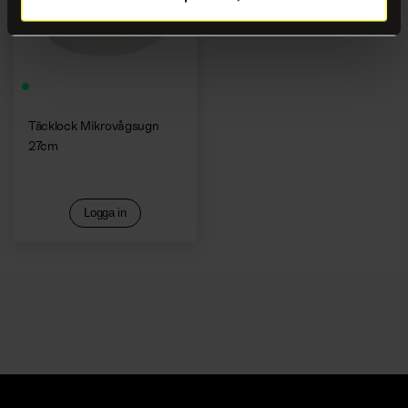
Kaffemaskiner
Täcklock Mikrovågsugn
27cm
Logga in