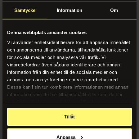
Mobil vaktmästare
Samtycke
Information
Om
Bemanning
Förbrukning
Bemanning
Denna webbplats använder cookies
Förbrukningsmaterial
Vaktmästare
Vi använder enhetsidentifierare för att anpassa innehållet
och annonserna till användarna, tillhandahålla funktioner
Mensskydd
Receptionist
för sociala medier och analysera vår trafik. Vi
Profilprodukter
vidarebefordrar även sådana identifierare och annan
Mikrovågsugn MELISSA
Täcklock HAMA
information från din enhet till de sociala medier och
Övrigt
Trycksaker
700W 20L svart
Mikrovågsugn 26cm
annons- och analysföretag som vi samarbetar med.
Förbrukningsmaterial
Dessa kan i sin tur kombinera informationen med annan
Alla våra kontorstjänster
information som du har tillhandahållit eller som de har
Bud
Logga in
Logga in
samlat in när du har använt deras tjänster.
Se alla tjänster samlade på en sida
Larm & säkerhet
Tillåt
Support
Anpassa