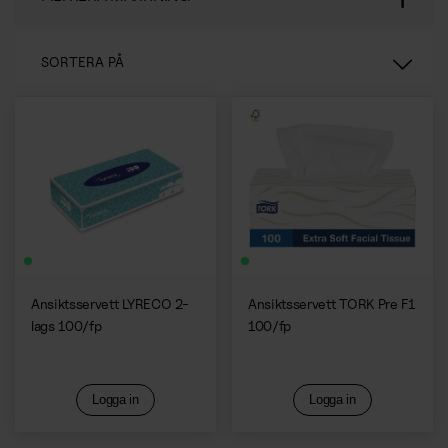
Norwegian
Mat & Dryck
Karriär
Service & Trivsel
SORTERA PÅ
Kaffe & Kaffemaskiner
Hållbarhet
Städservice
Vattenautomater
Case
Relevans
Växtskötsel
Fruktkorgar
Nyheter & Inspiration
Namn A-Ö
Återvinning
Mat på jobbet
Certifikat, Rapporter & Policys
Namn Ö-A
Entrémattor
Tillverkare A-Ö
Inredning & Nöje
Följ oss
Mat & Dryck
Tillverkare Ö-A
Kontorsinredning
Instagram
Ansiktsservett LYRECO 2-
Ansiktsservett TORK Pre F1
Kaffe & Kaffemaskiner
Spel & Nöje
lags 100/fp
100/fp
LinkedIn
Catering
Bemanning
Vattenautomater
Logga in
Logga in
Bemanning
Fruktkorgar