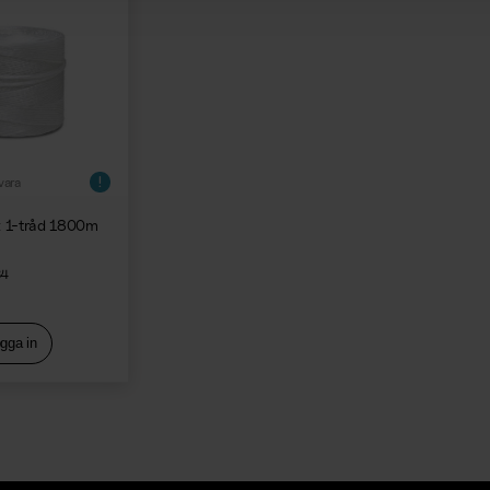
vara
x 1-tråd 1800m
34
gga in