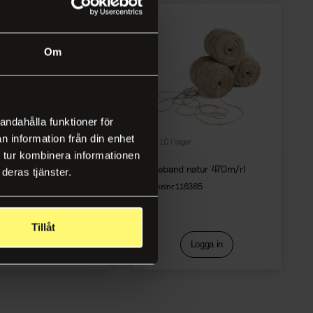
Om
andahålla funktioner för
n information från din enhet
i lager
+10 i lager
 tur kombinera informationen
and melerad brun 166m
Juteband natur 470m/rl
deras tjänster.
nr 209774
Artikelnr 116385
Tillåt
Logga in
Logga in