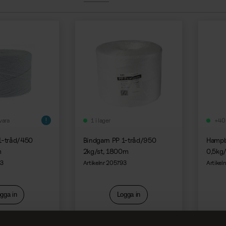
vara
1 i lager
+40 
1-tråd/450
Bindgarn PP 1-tråd/950
Hampb
m
2kg/st, 1800m
0,5kg
33
Artikelnr 205793
Artikel
gga in
Logga in