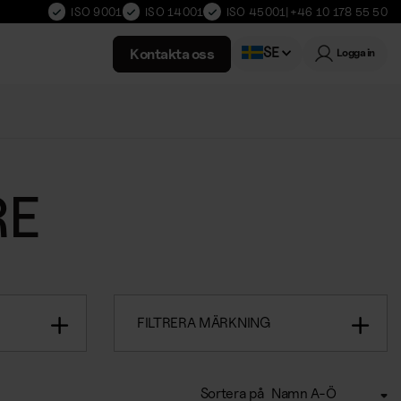
ISO 9001
ISO 14001
ISO 45001
|
+46 10 178 55 50
SE
Kontakta oss
Logga in
Norwegian
RE
FILTRERA MÄRKNING
Sortera på
Namn A-Ö