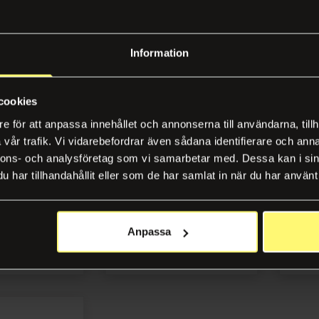
Information
cookies
e för att anpassa innehållet och annonserna till användarna, tillh
vår trafik. Vi vidarebefordrar även sådana identifierare och anna
+10 i lager
+10 
nnons- och analysföretag som vi samarbetar med. Dessa kan i sin
 3/3, 3-tråd
Hampbindgarn 4/1, 4-tråd
Juteb
har tillhandahållit eller som de har samlat in när du har använt 
0m
0,5kg/st, 60m
Artikel
37
Artikelnr 222038
Anpassa
gga in
Logga in