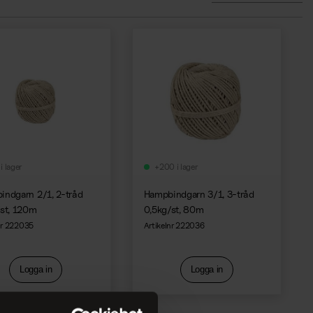
i lager
+200 i lager
indgarn 2/1, 2-tråd
Hampbindgarn 3/1, 3-tråd
/st, 120m
0,5kg/st, 80m
nr 222035
Artikelnr 222036
Logga in
Logga in