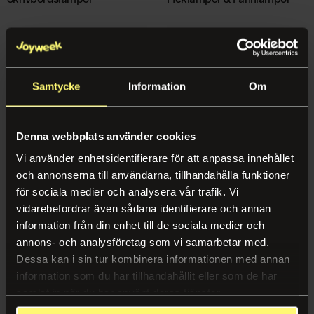
Norwegian
Mat & Dryck
Karriär
Service & Trivsel
Kaffe & Kaffemaskiner
Hållbarhet
Städservice
Vattenautomater
Case
Samtycke
Information
Om
Växtskötsel
Fruktkorgar
Nyheter & Inspiration
Återvinning
Mat på jobbet
Certifikat, Rapporter & Policys
Denna webbplats använder cookies
Entrémattor
Vi använder enhetsidentifierare för att anpassa innehållet
Inredning & Nöje
Ljusslingor & Ljusstakar
LED-Lampor
Följ oss
och annonserna till användarna, tillhandahålla funktioner
för sociala medier och analysera vår trafik. Vi
Mat & Dryck
Kontorsinredning
Instagram
vidarebefordrar även sådana identifierare och annan
information från din enhet till de sociala medier och
Kaffe & Kaffemaskiner
Spel & Nöje
LinkedIn
annons- och analysföretag som vi samarbetar med.
Catering
Dessa kan i sin tur kombinera informationen med annan
Bemanning
information som du har tillhandahållit eller som de har
Vattenautomater
samlat in när du har använt deras tjänster.
Bemanning
Fruktkorgar