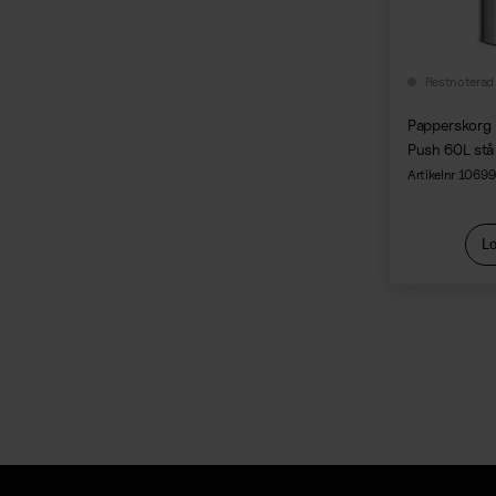
Restnoterad
Papperskorg
Push 60L stå
Artikelnr 1069
Lo