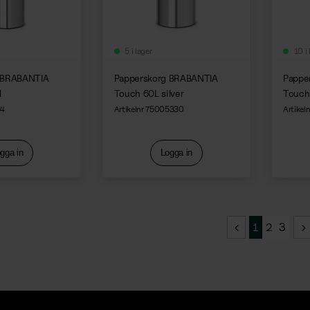
5 i lager
10 i 
 BRABANTIA
Papperskorg BRABANTIA
Pappe
l
Touch 60L silver
Touch
94
Artikelnr 75005330
Artikel
gga in
Logga in
1
2
3