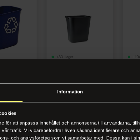
+80 i lager
+100
13L blå
Papperskorg 27L svart
Papper
5
Artikelnr 124616
Artikel
Information
gga in
Logga in
cookies
e för att anpassa innehållet och annonserna till användarna, tillh
vår trafik. Vi vidarebefordrar även sådana identifierare och anna
nnons- och analysföretag som vi samarbetar med. Dessa kan i sin