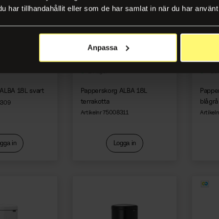
har tillhandahållit eller som de har samlat in när du har använt 
Anpassa
2 i lager
+10 
ALBA 18L svart
Papperskorg ALBA 18L
Papper
terrakotta
blågrå
8309
Artikelnr 75008311
Artikel
gga in
Logga in