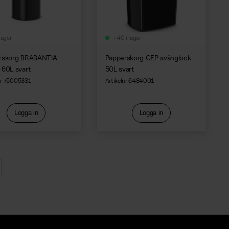
lager
+40 i lager
rskorg BRABANTIA
Papperskorg CEP svänglock
 60L svart
50L svart
nr 75005331
Artikelnr 6484001
Logga in
Logga in