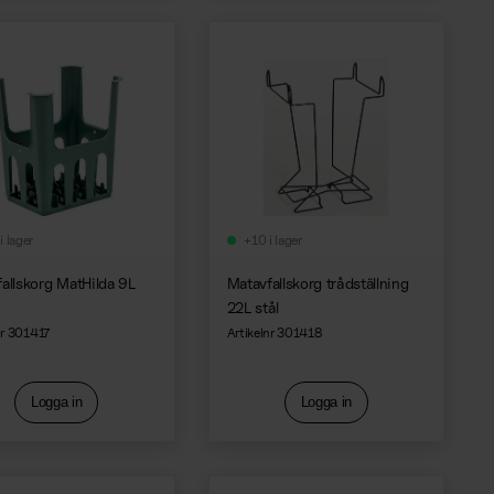
i lager
+10 i lager
allskorg MatHilda 9L
Matavfallskorg trådställning
22L stål
nr 301417
Artikelnr 301418
Logga in
Logga in