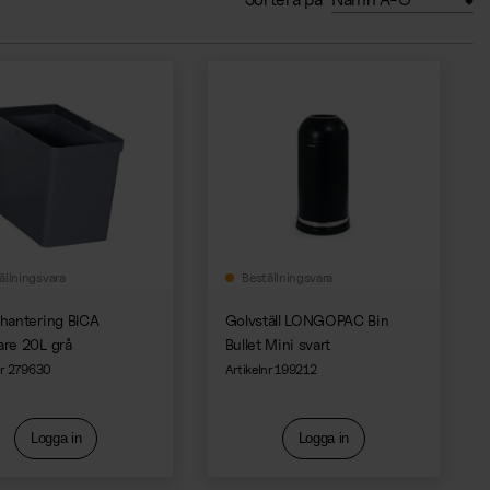
ällningsvara
Beställningsvara
shantering BICA
Golvställ LONGOPAC Bin
are 20L grå
Bullet Mini svart
nr 279630
Artikelnr 199212
Logga in
Logga in