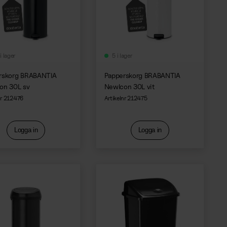
i lager
5 i lager
rskorg BRABANTIA
Papperskorg BRABANTIA
on 30L sv
NewIcon 30L vit
nr 212476
Artikelnr 212475
Logga in
Logga in