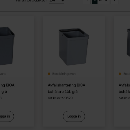
vara
Beställningsvara
Best
ring BICA
Avfallshantering BICA
Avfall
 grå
behållare 15L grå
behåll
8
Artikelnr 279629
Artikel
gga in
Logga in