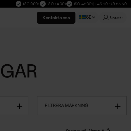
ISO 9001
ISO 14001
ISO 45001
|
+46 10 178 55 50
SE
Kontakta oss
Logga in
Norwegian
RGAR
FILTRERA MÄRKNING
Sortera på
Namn A-Ö