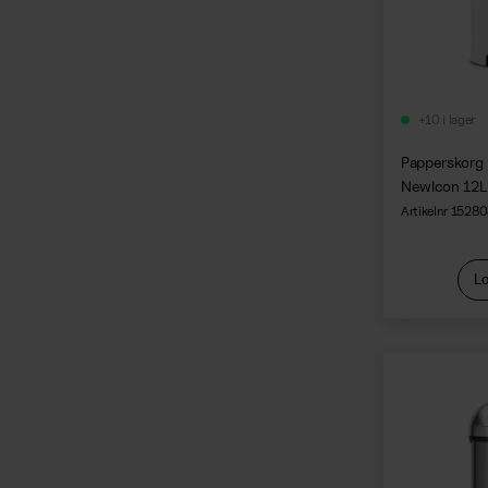
+10 i lager
Papperskorg
NewIcon 12L 
Artikelnr 1528
Lo