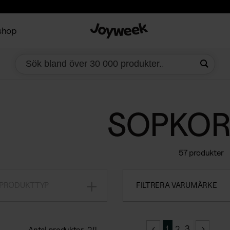
shop
SOPKO
57 produkter
 PRODUKTTYP
FILTRERA VARUMÄRKE
1
2
3
Antal produkter
24