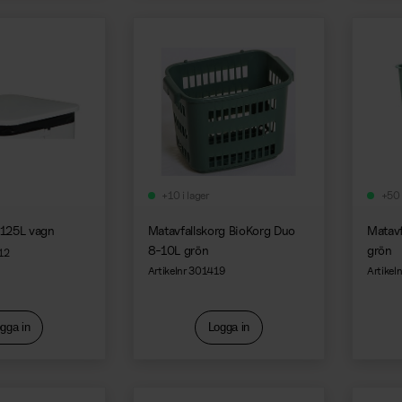
+10 i lager
+50 
0-125L vagn
Matavfallskorg BioKorg Duo
Matavf
8-10L grön
grön
12
Artikelnr 301419
Artikel
gga in
Logga in