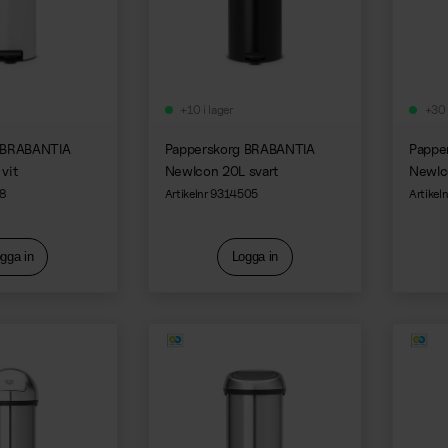
+10 i lager
+30 
 BRABANTIA
Papperskorg BRABANTIA
Pappe
vit
NewIcon 20L svart
NewIc
08
Artikelnr 9314505
Artikel
gga in
Logga in