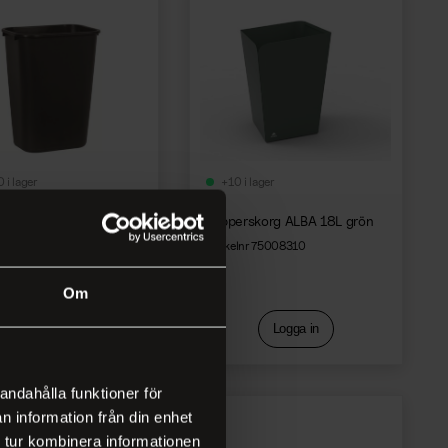
 i lager
+10 i lager
skorg 39L svart
Papperskorg ALBA 18L grön
nr 124617
Artikelnr 75008310
Om
Logga in
Logga in
andahålla funktioner för
n information från din enhet
 tur kombinera informationen