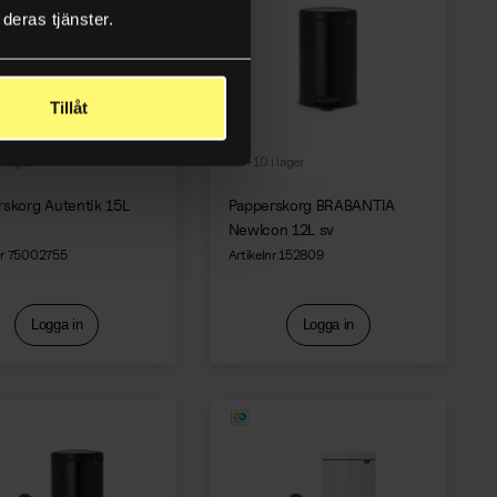
deras tjänster.
Tillåt
i lager
+10 i lager
skorg Autentik 15L
Papperskorg BRABANTIA
NewIcon 12L sv
nr 75002755
Artikelnr 152809
Logga in
Logga in