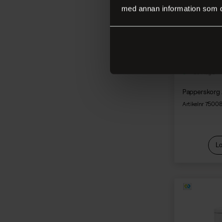
med annan information som du 
+10 i lager
Papperskorg 
Artikelnr 7500
Lo