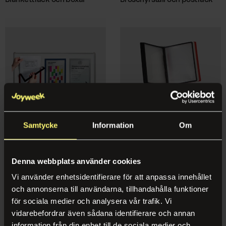
Norwegian
Mat & Dryck
Karriär
Service & Trivsel
Kaffe & Kaffemaskiner
Hållbarhet
Städservice
Vattenautomater
Case
Växtskötsel
Fruktkorgar
Nyheter & Inspiration
Återvinning
Mat på jobbet
Certifikat, Rapporter & Policys
Entrémattor
Inredning & Nöje
Magnetiska ramar
Samtycke
Information
Panelsystem
Om
Följ oss
Mat & Dryck
Kontorsinredning
Instagram
Denna webbplats använder cookies
Kaffe & Kaffemaskiner
Spel & Nöje
LinkedIn
Vi använder enhetsidentifierare för att anpassa innehållet
Catering
och annonserna till användarna, tillhandahålla funktioner
Bemanning
för sociala medier och analysera vår trafik. Vi
Vattenautomater
vidarebefordrar även sådana identifierare och annan
Bemanning
Fruktkorgar
information från din enhet till de sociala medier och