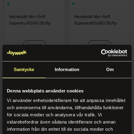
Inkoskydd Abri-Soft
Inkoskydd Abri-Soft
Superdry 60x90 30/fp
Superdry80x180 30/fp
Logga in
Logga in
Samtycke
Information
Om
Denna webbplats använder cookies
Vi använder enhetsidentifierare för att anpassa innehållet
och annonserna till användarna, tillhandahålla funktioner
för sociala medier och analysera vår trafik. Vi
vidarebefordrar även sådana identifierare och annan
Inkoskydd TENA Bed
Inkoskydd TENA Bed Plus
information från din enhet till de sociala medier och
Normal 60x60cm 40/fp
180x80cm 20/fp