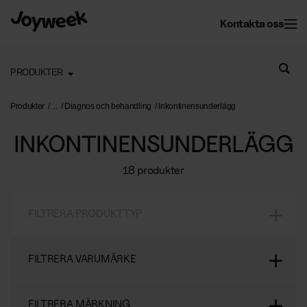
Kontakta oss
PRODUKTER
Kontor
Produkter
Diagnos och behandling
Inkontinensunderlägg
INKONTINENSUNDERLÄGG
Fastighet
Kontorsservice
18 produkter
Kontorsstädning
Om Joyweek
Underhåll
Företagsflytt
FILTRERA PRODUKTTYP
Yttre fastighetsskötsel
Entrémattor
Webbshop
Läs mer om oss
Vinterunderhåll
Kontorsväxter
FILTRERA VARUMÄRKE
Om Joyweek
Trädgårdsskötsel
Återvinning
SE
Logga in
FILTRERA MÄRKNING
Kontakt
Drift av kontorshotell