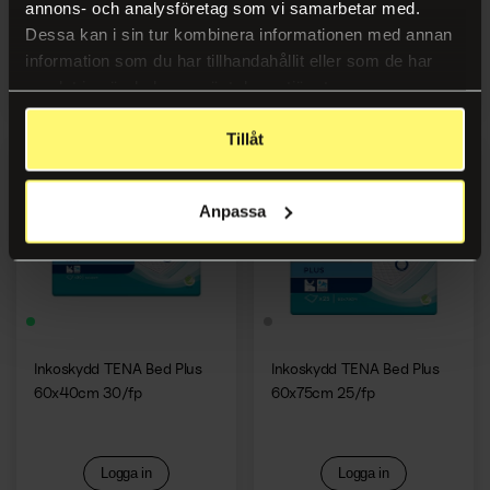
annons- och analysföretag som vi samarbetar med.
Dessa kan i sin tur kombinera informationen med annan
information som du har tillhandahållit eller som de har
Logga in
Logga in
samlat in när du har använt deras tjänster.
Tillåt
Anpassa
Inkoskydd TENA Bed Plus
Inkoskydd TENA Bed Plus
60x40cm 30/fp
60x75cm 25/fp
Logga in
Logga in