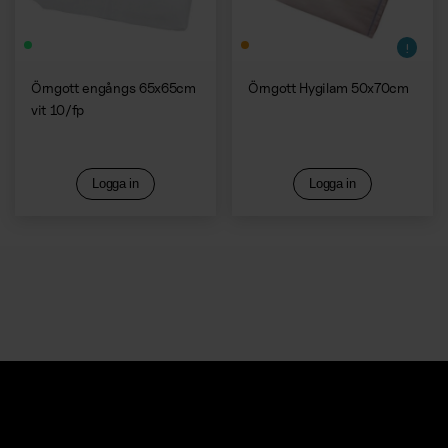
Örngott engångs 65x65cm
Örngott Hygilam 50x70cm
vit 10/fp
Logga in
Logga in