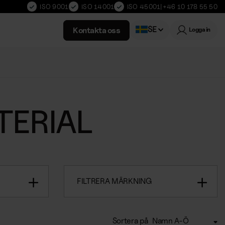
ISO 9001
ISO 14001
ISO 45001
|
+46 10 178 55 50
SE
Kontakta oss
Logga in
Norwegian
ERIAL
FILTRERA MÄRKNING
Sortera på
Namn A-Ö