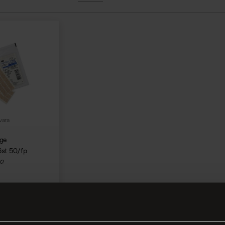
vara
ige
st 50/fp
02
gga in