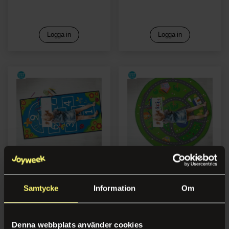
Logga in
Logga in
Lekmatta Hoppa hage
Lekmatta Rund
Samtycke
Information
Om
Logga in
Logga in
Denna webbplats använder cookies