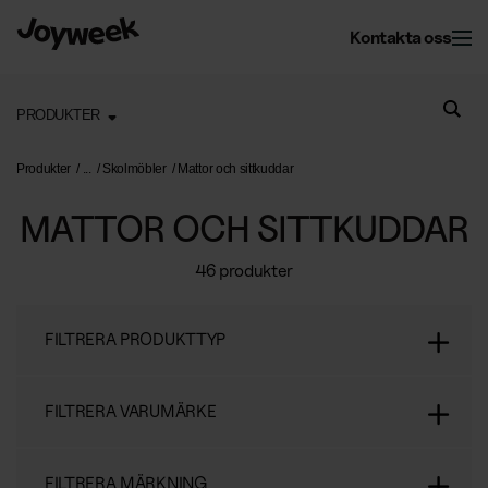
Kontakta oss
PRODUKTER
Kontor
Produkter
Skolmöbler
Mattor och sittkuddar
MATTOR OCH SITTKUDDAR
Fastighet
Kontorsservice
46 produkter
Kontorsstädning
Om Joyweek
Underhåll
Företagsflytt
FILTRERA PRODUKTTYP
Yttre fastighetsskötsel
Entrémattor
Webbshop
Läs mer om oss
Vinterunderhåll
Kontorsväxter
FILTRERA VARUMÄRKE
Om Joyweek
Trädgårdsskötsel
Återvinning
SE
Logga in
FILTRERA MÄRKNING
Kontakt
Drift av kontorshotell