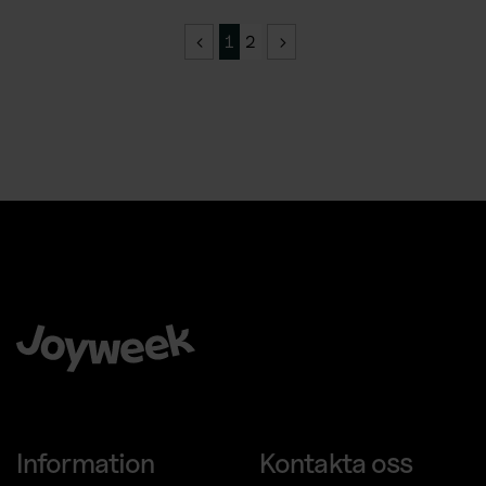
1
2
Att välja Joyweek som helhetsleverantör är en trygg, enkel
och smart idé för ditt företag.
Information
Kontakta oss