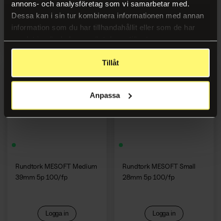
annons- och analysföretag som vi samarbetar med.
Dessa kan i sin tur kombinera informationen med annan
information som du har tillhandahållit eller som de har
Logga in
Logga in
samlat in när du har använt deras tjänster.
Tillåt
Anpassa
Rundtork MESOFT Medium
Rundtork MESOFT Small
39mm 5p 100/fp
28mm 5p 100/fp
Logga in
Logga in