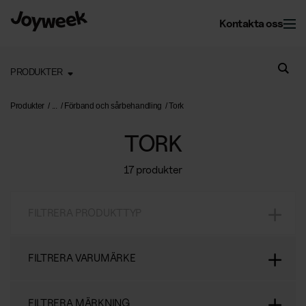
Kontakta oss
PRODUKTER
Kontor
Produkter
Förband och sårbehandling
Tork
TORK
Fastighet
Kontorsservice
17 produkter
Kontorsstädning
Om Joyweek
Underhåll
Företagsflytt
FILTRERA PRODUKTTYP
Yttre fastighetsskötsel
Entrémattor
Webbshop
Läs mer om oss
Vinterunderhåll
Kontorsväxter
FILTRERA VARUMÄRKE
Om Joyweek
Trädgårdsskötsel
Återvinning
SE
Logga in
FILTRERA MÄRKNING
Kontakt
Drift av kontorshotell