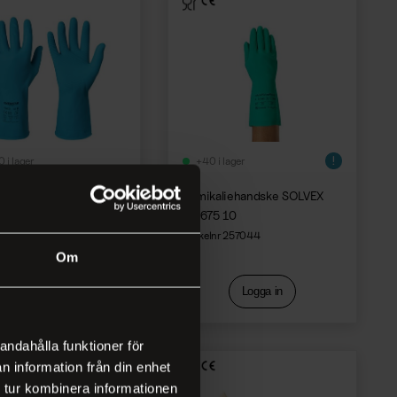
 i lager
+40 i lager
aliehandske
Kemikaliehandske SOLVEX
BERG 0122 M
37-675 10
nr 127175
Artikelnr 257044
Om
Logga in
Logga in
andahålla funktioner för
n information från din enhet
 tur kombinera informationen