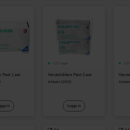
+20 i lager
+200
 Plast 1 ask
Handskhållare Plast 2 ask
Handsk
0
Artikelnr 117431
Artikel
gga in
Logga in