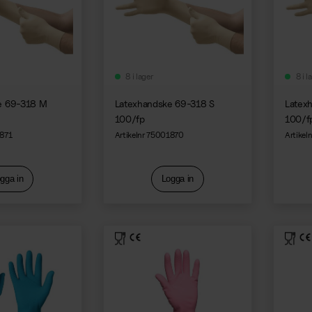
8 i lager
8 i l
e 69-318 M
Latexhandske 69-318 S
Latex
100/fp
100/f
1871
Artikelnr 75001870
Artikel
gga in
Logga in