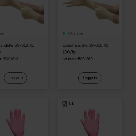
ager
+10 i lager
handske 69-318 XL
Latexhandske 69-318 XS
p
100/fp
nr 75001873
Artikelnr 75001869
Logga in
Logga in