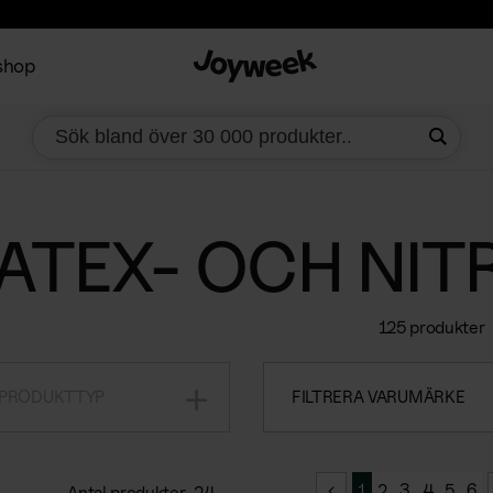
shop
ATEX- OCH NIT
125 produkter
 PRODUKTTYP
FILTRERA VARUMÄRKE
1
2
3
4
5
6
Antal produkter
24