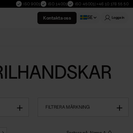
ISO 9001
ISO 14001
ISO 45001
|
+46 10 178 55 50
SE
Kontakta oss
Logga in
Norwegian
RILHANDSKAR
FILTRERA MÄRKNING
Sortera på
Namn A-Ö