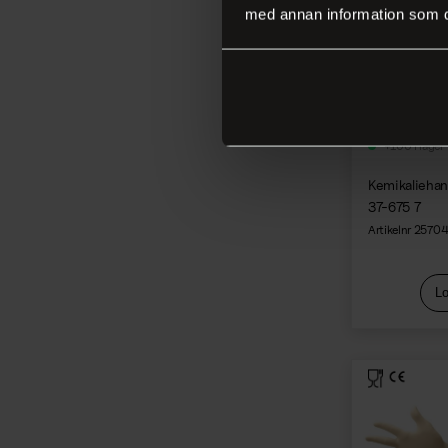
Tejp
med annan information som du 
Tovning
Tråd, snöre, snodd
Vävning
Bild och form
+100 i lager
Kemikalieha
37-675 7
Artikelnr 2570
Lo