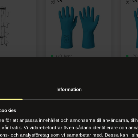
+70 i lager
+200
e SARA metall 4
Kemikaliehandske
Kemik
GRANBERG 0122 L
GRAN
9
Artikelnr 127176
Artikel
Information
gga in
Logga in
cookies
e för att anpassa innehållet och annonserna till användarna, tillh
vår trafik. Vi vidarebefordrar även sådana identifierare och anna
nnons- och analysföretag som vi samarbetar med. Dessa kan i sin