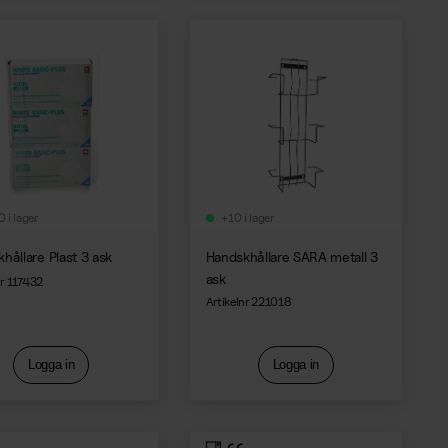
 i lager
+10 i lager
hållare Plast 3 ask
Handskhållare SARA metall 3
ask
nr 117432
Artikelnr 221018
Logga in
Logga in