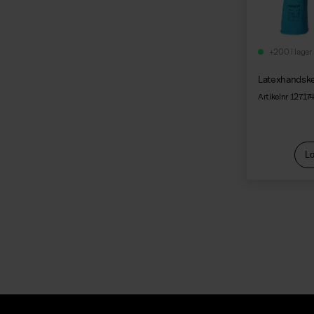
+200 i lager
Latexhands
Artikelnr 12717
Lo