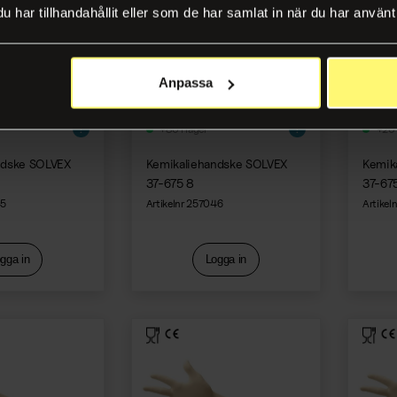
har tillhandahållit eller som de har samlat in när du har använt 
Anpassa
+80 i lager
+20 
ndske SOLVEX
Kemikaliehandske SOLVEX
Kemik
37-675 8
37-67
45
Artikelnr 257046
Artikel
gga in
Logga in