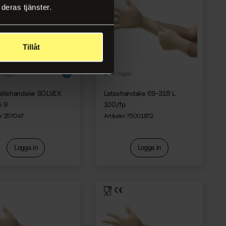
deras tjänster.
Tillåt
i lager
6 i lager
aliehandske SOLVEX
Latexhandske 69-318 L
5 9
100/fp
nr 257047
Artikelnr 75001872
Logga in
Logga in