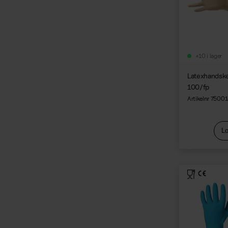
+10 i lager
Latexhandsk
100/fp
Artikelnr 7500
Lo