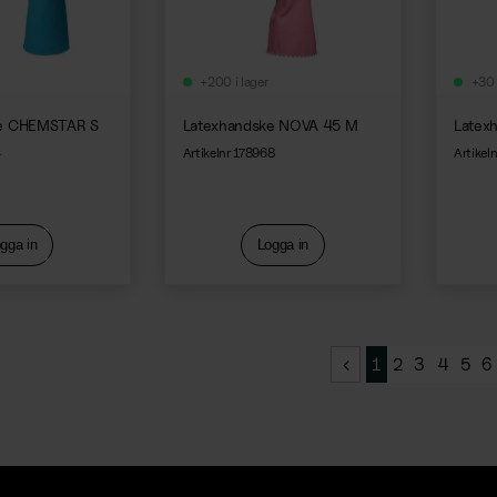
+200 i lager
+30 
ke CHEMSTAR S
Latexhandske NOVA 45 M
Latex
4
Artikelnr 178968
Artikel
gga in
Logga in
1
2
3
4
5
6