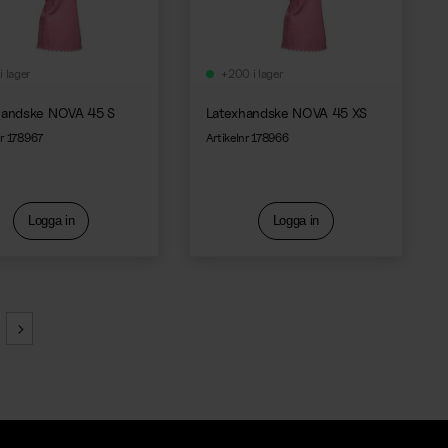
i lager
+200 i lager
handske NOVA 45 S
Latexhandske NOVA 45 XS
nr 178967
Artikelnr 178966
Logga in
Logga in