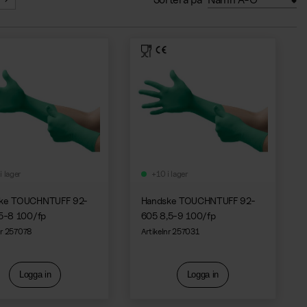
i lager
+10 i lager
ke TOUCHNTUFF 92-
Handske TOUCHNTUFF 92-
,5-8 100/fp
605 8,5-9 100/fp
nr 257078
Artikelnr 257031
Logga in
Logga in