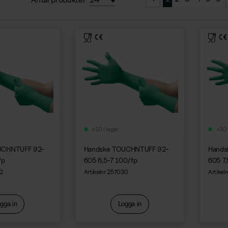
+10 i lager
+30 
UCHNTUFF 92-
Handske TOUCHNTUFF 92-
Hands
fp
605 6,5-7 100/fp
605 7
32
Artikelnr 257030
Artikel
gga in
Logga in