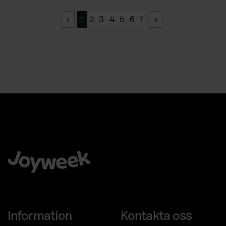
1
2
3
4
5
6
7
Att välja Joyweek som helhetsleverantör är en trygg, enkel
och smart idé för ditt företag.
Information
Kontakta oss