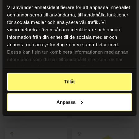
Vi använder enhetsidentifierare för att anpassa innehållet
och annonserna till användarna, tillhandahålla funktioner
för sociala medier och analysera vår trafik. Vi
vidarebefordrar även sådana identifierare och annan
information från din enhet till de sociala medier och
annons- och analysföretag som vi samarbetar med.
Dessa kan i sin tur kombinera informationen med annan
information som du har tillhandahållit eller som de har
samlat in när du har använt deras tjänster.
Notes LYRECO kub prem
Notes LYRECO kub std
Tillåt
76x76mm gul 2/fp
75x75mm gul
Anpassa
Logga in
Logga in