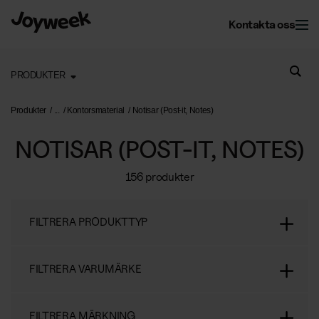
Kontakta oss
PRODUKTER
Kontor
Produkter
Kontorsmaterial
Notisar (Post-it, Notes)
NOTISAR (POST-IT, NOTES)
Fastighet
Kontorsservice
156 produkter
Kontorsstädning
Om Joyweek
Underhåll
Företagsflytt
FILTRERA PRODUKTTYP
Yttre fastighetsskötsel
Entrémattor
Webbshop
Läs mer om oss
Vinterunderhåll
Kontorsväxter
FILTRERA VARUMÄRKE
Om Joyweek
Trädgårdsskötsel
Återvinning
SE
Logga in
FILTRERA MÄRKNING
Kontakt
Drift av kontorshotell