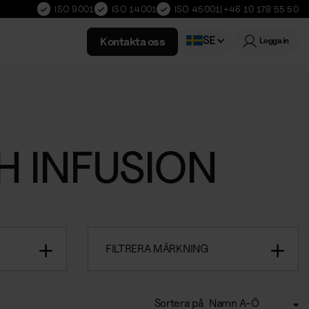
ISO 9001
ISO 14001
ISO 45001
|
+46 10 178 55 50
SE
Kontakta oss
Logga in
Norwegian
H INFUSION
FILTRERA MÄRKNING
Sortera på
Namn A-Ö