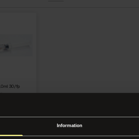
10ml 30/fp
54
gga in
Information