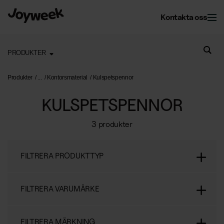
Kontakta oss
PRODUKTER
Kontor
Produkter
Kontorsmaterial
Kulspetspennor
KULSPETSPENNOR
Fastighet
Kontorsservice
3 produkter
Kontorsstädning
Om Joyweek
Underhåll
Företagsflytt
FILTRERA PRODUKTTYP
Yttre fastighetsskötsel
Entrémattor
Webbshop
Läs mer om oss
Vinterunderhåll
Kontorsväxter
FILTRERA VARUMÄRKE
Om Joyweek
Trädgårdsskötsel
Återvinning
SE
Logga in
FILTRERA MÄRKNING
Kontakt
Drift av kontorshotell