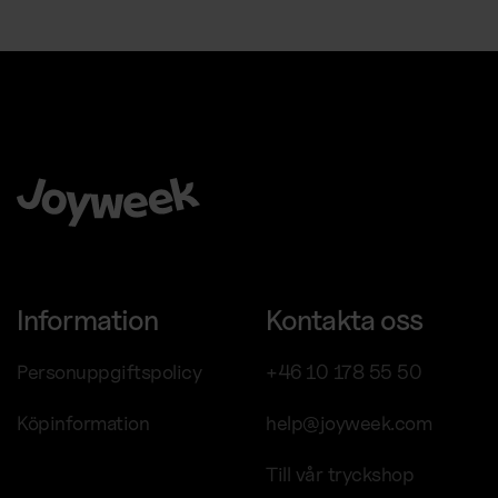
Kaffemaskiner
Att välja Joyweek som helhetsleverantör är en trygg, enkel
och smart idé för ditt företag.
Information
Kontakta oss
Personuppgiftspolicy
+46 10 178 55 50
Köpinformation
help@joyweek.com
Till vår tryckshop