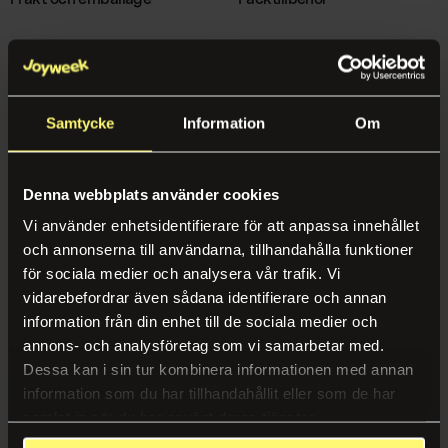
Norwegian
Mat & Dryck
Karriär
Service & Trivsel
Kaffe & Kaffemaskiner
Hållbarhet
Städservice
Vattenautomater
Case
Samtycke
Information
Om
Växtskötsel
Fruktkorgar
Nyheter & Inspiration
Återvinning
Mat på jobbet
Certifikat, Rapporter & Policys
Denna webbplats använder cookies
Entrémattor
Vi använder enhetsidentifierare för att anpassa innehållet
Inredning & Nöje
Tejp, lim och gem
Butiksutrustning
Följ oss
och annonserna till användarna, tillhandahålla funktioner
för sociala medier och analysera vår trafik. Vi
Mat & Dryck
Kontorsinredning
Instagram
vidarebefordrar även sådana identifierare och annan
information från din enhet till de sociala medier och
Kaffe & Kaffemaskiner
Spel & Nöje
LinkedIn
annons- och analysföretag som vi samarbetar med.
Catering
Dessa kan i sin tur kombinera informationen med annan
Bemanning
information som du har tillhandahållit eller som de har
Vattenautomater
samlat in när du har använt deras tjänster.
Bemanning
Fruktkorgar