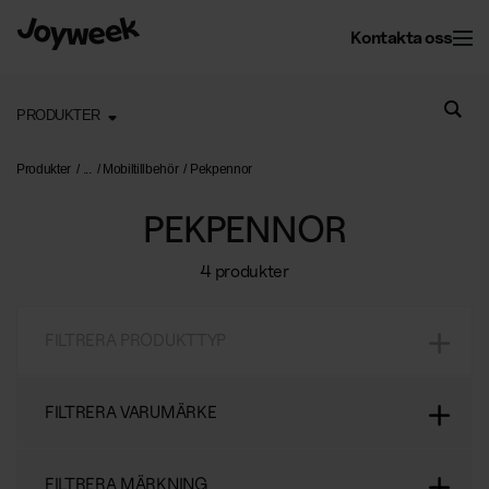
Kontakta oss
PRODUKTER
Kontor
Produkter
Mobiltillbehör
Pekpennor
PEKPENNOR
Fastighet
Kontorsservice
4 produkter
Kontorsstädning
Om Joyweek
Underhåll
Företagsflytt
FILTRERA PRODUKTTYP
Yttre fastighetsskötsel
Entrémattor
Webbshop
Läs mer om oss
Vinterunderhåll
Kontorsväxter
FILTRERA VARUMÄRKE
Om Joyweek
Trädgårdsskötsel
Återvinning
SE
Logga in
FILTRERA MÄRKNING
Kontakt
Drift av kontorshotell