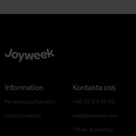
Kaffemaskiner
Att välja Joyweek som helhetsleverantör är en trygg, enkel
och smart idé för ditt företag.
Information
Kontakta oss
Personuppgiftspolicy
+46 10 178 55 50
Köpinformation
help@joyweek.com
Till vår tryckshop