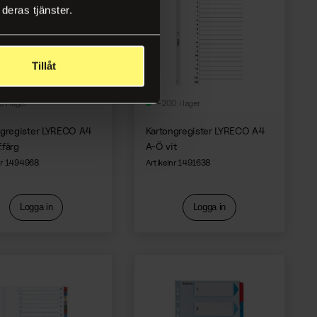
deras tjänster.
Tillåt
 i lager
+200 i lager
ngregister LYRECO A4
Kartongregister LYRECO A4
f.färg
A-Ö vit
nr 1494968
Artikelnr 1491638
Logga in
Logga in