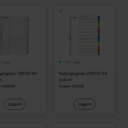
 i lager
+200 i lager
ngregister LYRECO A4
Kartongregister LYRECO A4
it
1-15 vit
nr 1491491
Artikelnr 252436
Logga in
Logga in