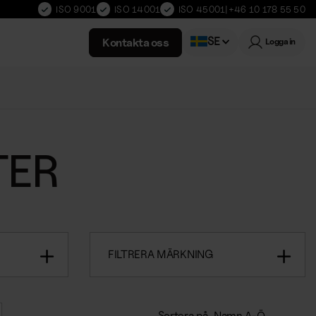
ISO 9001
ISO 14001
ISO 45001
|
+46 10 178 55 50
SE
Kontakta oss
Logga in
Norwegian
TER
FILTRERA MÄRKNING
Sortera på
Namn A-Ö