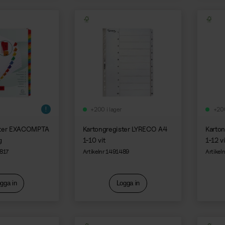
+200 i lager
+200
ster EXACOMPTA
Kartongregister LYRECO A4
Karto
g
1-10 vit
1-12 v
9817
Artikelnr 1491489
Artikel
gga in
Logga in