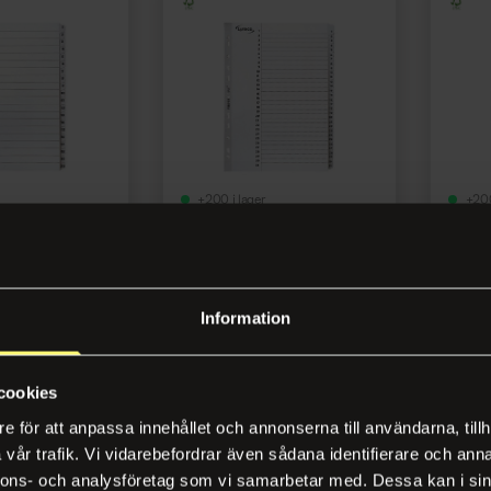
+200 i lager
+200
ster LYRECO A4
Kartongregister LYRECO A4
Karto
1-31 vit
1-5 vit
514
Artikelnr 1491525
Artikel
Information
gga in
Logga in
cookies
e för att anpassa innehållet och annonserna till användarna, tillh
vår trafik. Vi vidarebefordrar även sådana identifierare och anna
nnons- och analysföretag som vi samarbetar med. Dessa kan i sin