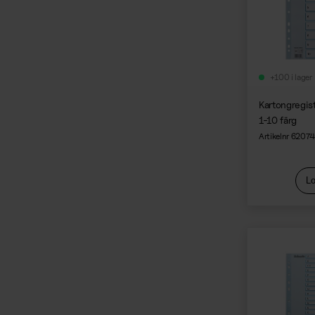
+100 i lager
Kartongregist
1-10 färg
Artikelnr 6207
Lo