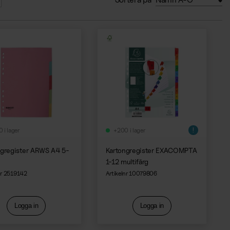
 i lager
+200 i lager
ngregister ARWS A4 5-
Kartongregister EXACOMPTA
1-12 multifärg
nr 2519142
Artikelnr 10079806
Logga in
Logga in