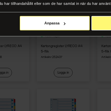
har tillhandahållit eller som de har samlat in när du har använt 
Anpassa
+200 i lager
+200
ster LYRECO A4
Kartongregister LYRECO A4
Karto
5-flik
5-flik 
38
Artikelnr 252437
Artikel
gga in
Logga in