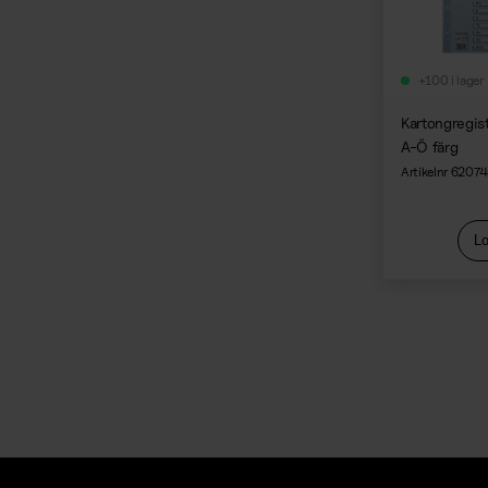
+100 i lager
Kartongregist
A-Ö färg
Artikelnr 6207
Lo