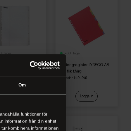
 i lager
+60 i lager
ngregister LYRECO A4
Kartongregister LYRECO A4
10-flik f.färg
nr 1491467
Artikelnr 1494979
Om
Logga in
Logga in
andahålla funktioner för
n information från din enhet
 tur kombinera informationen