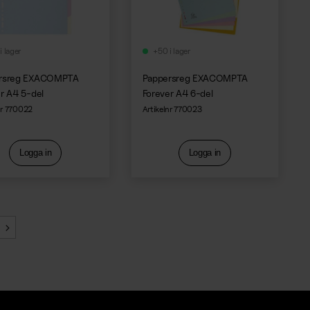
i lager
+50 i lager
rsreg EXACOMPTA
Pappersreg EXACOMPTA
r A4 5-del
Forever A4 6-del
nr 770022
Artikelnr 770023
Logga in
Logga in