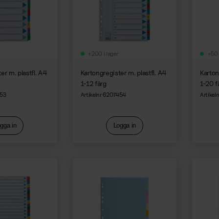
+200 i lager
+50 
er m. plastfl. A4
Kartongregister m. plastfl. A4
Karton
1-12 färg
1-20 f
453
Artikelnr 6207454
Artikel
gga in
Logga in