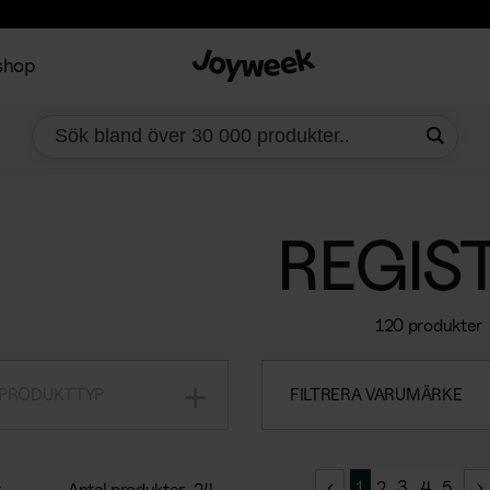
shop
REGIS
120 produkter
 PRODUKTTYP
FILTRERA VARUMÄRKE
1
2
3
4
5
Antal produkter
24
r