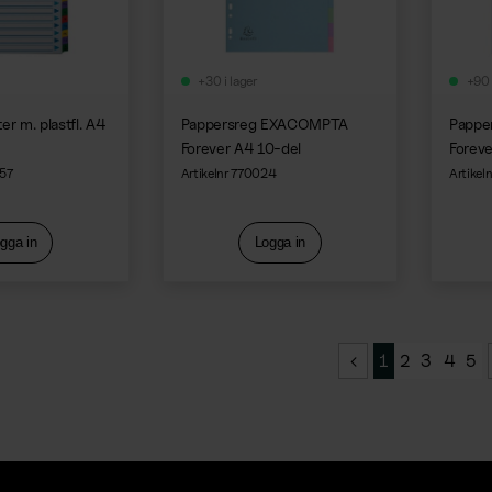
+30 i lager
+90 
er m. plastfl. A4
Pappersreg EXACOMPTA
Pappe
Forever A4 10-del
Foreve
457
Artikelnr 770024
Artikel
gga in
Logga in
1
2
3
4
5