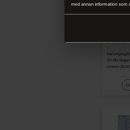
Tråd, snöre, snodd
med annan information som du 
Vävning
Bild och form
+200 i lager
Kartongregi
10-flik färger
Artikelnr 2524
Lo