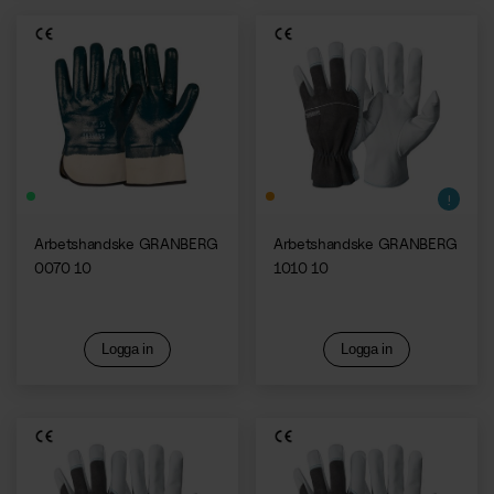
Mobil vaktmästare
Bemanning
Förbrukning
Bemanning
Förbrukningsmaterial
Vaktmästare
Mensskydd
Receptionist
Profilprodukter
Arbetshandske GRANBERG
Arbetshandske GRANBERG
Övrigt
Trycksaker
0070 10
1010 10
Förbrukningsmaterial
Alla våra kontorstjänster
Bud
Logga in
Logga in
Se alla tjänster samlade på en sida
Larm & säkerhet
Support