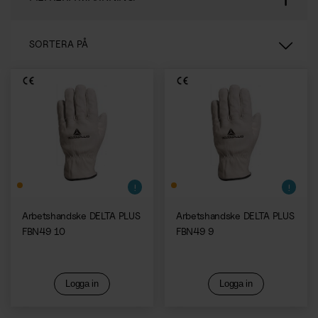
Norwegian
Mat & Dryck
Karriär
Service & Trivsel
SORTERA PÅ
Kaffe & Kaffemaskiner
Hållbarhet
Städservice
Vattenautomater
Case
Relevans
Växtskötsel
Fruktkorgar
Nyheter & Inspiration
Namn A-Ö
Återvinning
Mat på jobbet
Certifikat, Rapporter & Policys
Namn Ö-A
Entrémattor
Tillverkare A-Ö
Inredning & Nöje
Följ oss
Mat & Dryck
Tillverkare Ö-A
Kontorsinredning
Instagram
Arbetshandske DELTA PLUS
Arbetshandske DELTA PLUS
Kaffe & Kaffemaskiner
Spel & Nöje
FBN49 10
FBN49 9
LinkedIn
Catering
Bemanning
Vattenautomater
Logga in
Logga in
Bemanning
Fruktkorgar