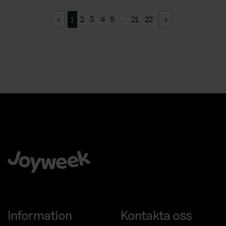
1
2
3
4
5
…
21
22
Att välja Joyweek som helhetsleverantör är en trygg, enkel
och smart idé för ditt företag.
Information
Kontakta oss