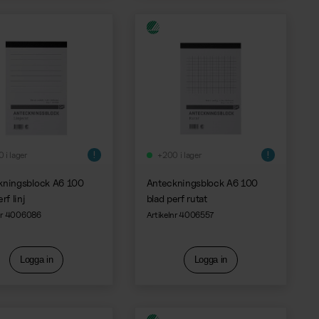
 i lager
+200 i lager
kningsblock A6 100
Anteckningsblock A6 100
rf linj
blad perf rutat
lnr 4006086
Artikelnr 4006557
Logga in
Logga in