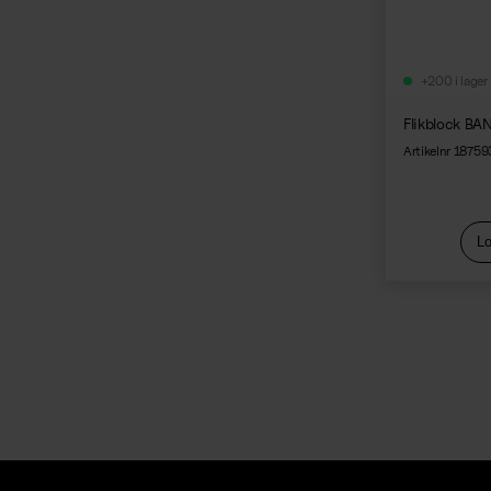
+200 i lager
Flikblock BA
Artikelnr 18759
Lo