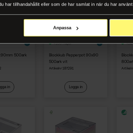
har tillhandahållit eller som de har samlat in när du har använt 
Anpassa
+100 i lager
+50 
0x90mm 500ark
Blockkub Pepperpot 90x90
Block
500ark vit
800ark
2
Artikelnr 187291
Artikel
gga in
Logga in