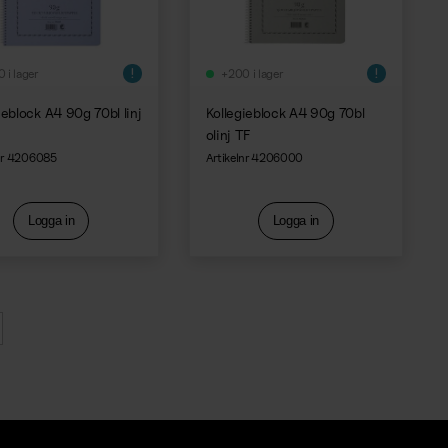
 i lager
+200 i lager
ieblock A4 90g 70bl linj
Kollegieblock A4 90g 70bl
olinj TF
lnr 4206085
Artikelnr 4206000
Logga in
Logga in