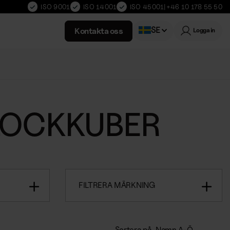
ISO 9001
ISO 14001
ISO 45001
|
+46 10 178 55 50
SE
Kontakta oss
Logga in
Norwegian
LOCKKUBER
FILTRERA MÄRKNING
Sortera på
Namn A-Ö