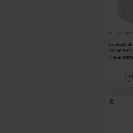
+100 i lager
Blockkubhåll
90x90 800ar
Artikelnr 26878
Lo