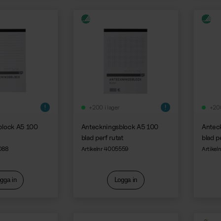
+200 i lager
+200
block A5 100
Anteckningsblock A5 100
Antec
blad perf rutat
blad pe
088
Artikelnr 4005559
Artike
gga in
Logga in