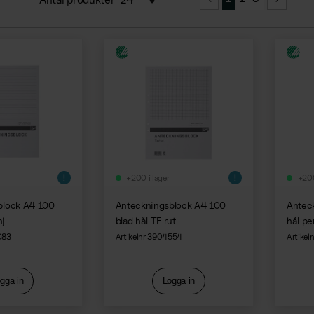
+200 i lager
+200
block A4 100
Anteckningsblock A4 100
Antec
nj
blad hål TF rut
hål per
083
Artikelnr 3904554
Artike
gga in
Logga in