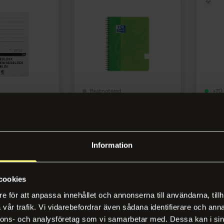
Restnoterad
+70 
block A6 100
Anteckningsblock OXFORD
Antec
at
A5 linj grön
FSC sv
44
Artikelnr 190906
Artikel
Information
gga in
Logga in
cookies
e för att anpassa innehållet och annonserna till användarna, tillh
vår trafik. Vi vidarebefordrar även sådana identifierare och anna
nnons- och analysföretag som vi samarbetar med. Dessa kan i sin