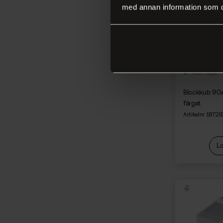
Påskfjädrar
med annan information som du 
Pärlor
Tejp
Tovning
Tråd, snöre, snodd
+80 i lager
Vävning
Blockkub 9
Bild och form
färgat
Artikelnr 18729
Lo