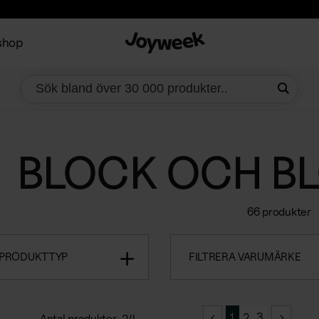
shop
BLOCK OCH B
66 produkter
 PRODUKTTYP
FILTRERA VARUMÄRKE
1
2
3
Antal produkter
24