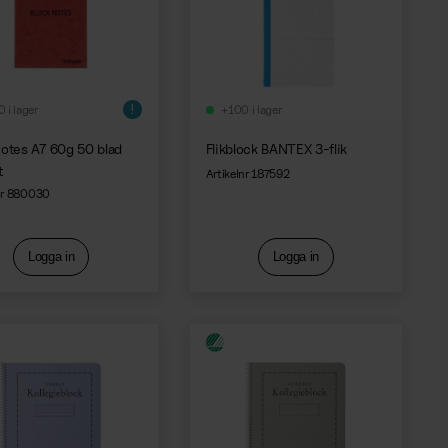
 i lager
+100 i lager
otes A7 60g 50 blad
Flikblock BANTEX 3-flik
t
Artikelnr 187592
nr 880030
Logga in
Logga in