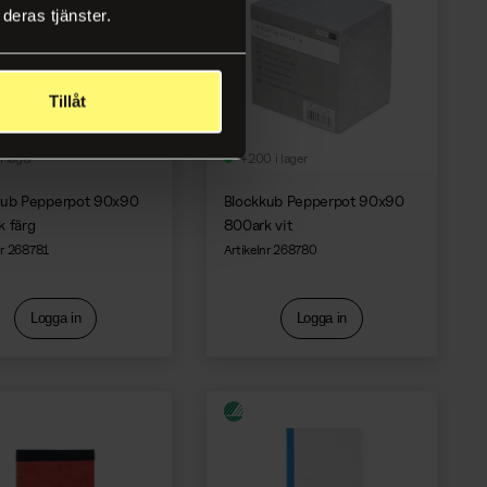
deras tjänster.
Tillåt
i lager
+200 i lager
kub Pepperpot 90x90
Blockkub Pepperpot 90x90
 färg
800ark vit
nr 268781
Artikelnr 268780
Logga in
Logga in