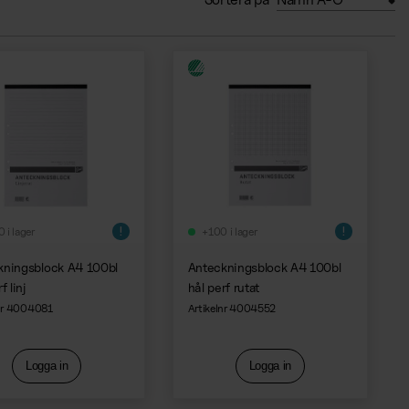
 i lager
+100 i lager
kningsblock A4 100bl
Anteckningsblock A4 100bl
f linj
hål perf rutat
lnr 4004081
Artikelnr 4004552
Logga in
Logga in