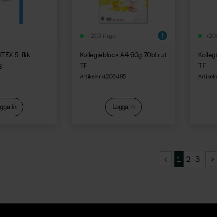
+200 i lager
+200
NTEX 5-flik
Kollegieblock A4 60g 70bl rut
Kolleg
TF
TF
3
Artikelnr 4206495
Artike
gga in
Logga in
1
2
3