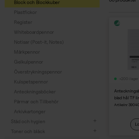
Engångsservering
Block och Blockkuber
Plastfickor
Register
Whiteboardpennor
Notisar (Post-it, Notes)
Märkpennor
Gelkulpennor
Överstrykningspennor
+200 i lager
Kulspetspennor
Antecknings
Anteckningsböcker
blad hål TF li
Pärmar och Tillbehör
Artikelnr 3904
Arkivkartonger
Städ och hygien
Lo
Diskmedel och torkmedel
Toner och bläck