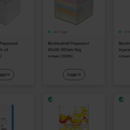
+30 i lager
+200
 Pepperpot
Blockkubhåll Pepperpot
Blockn
k vit
90x90 850ark färg
linjera
2
Artikelnr 268783
Artikel
gga in
Logga in