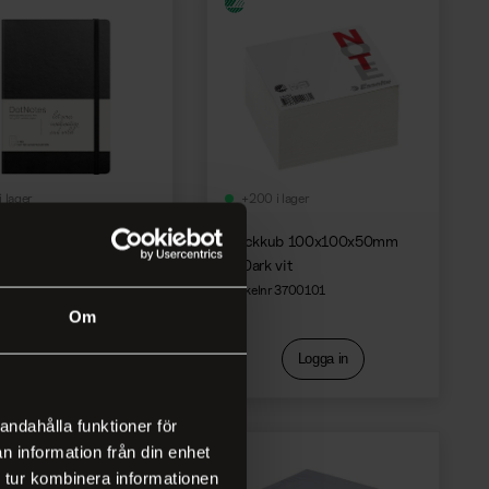
i lager
+200 i lager
kningsbok DotNotes
Blockkub 100x100x50mm
art
500ark vit
nr 163293
Artikelnr 3700101
Om
Logga in
Logga in
andahålla funktioner för
n information från din enhet
 tur kombinera informationen