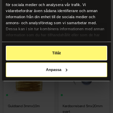
för sociala medier och analysera vår trafik. Vi
vidarebefordrar även sådana identifierare och annan
Bomullsbandset 4 färger
Glitterband silver
information från din enhet till de sociala medier och
10mmx100m
annons- och analysföretag som vi samarbetar med.
Dessa kan i sin tur kombinera informationen med annan
information som du har tillhandahållit eller som de har
Logga in
Logga in
samlat in när du har använt deras tjänster.
Tillåt
Anpassa
Guldband 3mmx10m
Kardborreband 5mx20mm
svart