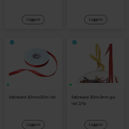
Logga in
Logga in
Satinband 10mmx30m röd
Satinband 30mx3mm gul
röd 2/fp
Logga in
Logga in