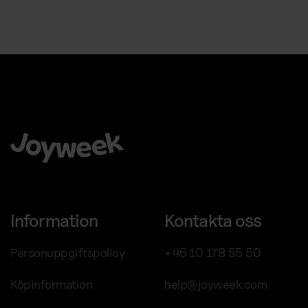
Att välja Joyweek som helhetsleverantör är en trygg, enkel
och smart idé för ditt företag.
Information
Kontakta oss
Personuppgiftspolicy
+46 10 178 55 50
Köpinformation
help@joyweek.com