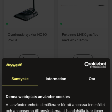
Kaffemaskiner
Overheadprojektor NOBO
Pekpinne LINEX glasfiber
2523T
med krok 102cm
Logga in
Logga in
Samtycke
Information
Om
Denna webbplats använder cookies
Vi använder enhetsidentifierare för att anpassa innehållet
och annonserna till användarna, tillhandahålla funktioner