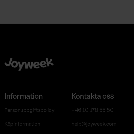
Att välja Joyweek som helhetsleverantör är en trygg, enkel
och smart idé för ditt företag.
Information
Kontakta oss
Personuppgiftspolicy
+46 10 178 55 50
Köpinformation
help@joyweek.com