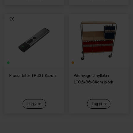
Presentatör TRUST Kazun
Pärmvagn 2 hyllplan
100,6x86x34cm björk
Logga in
Logga in