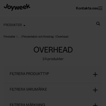
Kontakta oss
PRODUKTER
Kontor
Produkter
Presentation och föredrag
Overhead
OVERHEAD
Fastighet
Kontorsservice
14 produkter
Kontorsstädning
Om Joyweek
Underhåll
Företagsflytt
FILTRERA PRODUKTTYP
Yttre fastighetsskötsel
Entrémattor
Webbshop
Läs mer om oss
Vinterunderhåll
Kontorsväxter
FILTRERA VARUMÄRKE
Om Joyweek
Trädgårdsskötsel
Återvinning
SE
Logga in
FILTRERA MÄRKNING
Kontakt
Drift av kontorshotell