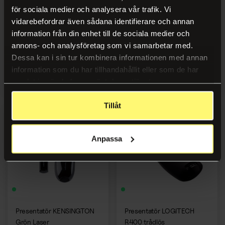
för sociala medier och analysera vår trafik. Vi
vidarebefordrar även sådana identifierare och annan
Pekpinne/Dragkäpp
Pekpinnepenna NOBO
information från din enhet till de sociala medier och
annons- och analysföretag som vi samarbetar med.
Dessa kan i sin tur kombinera informationen med annan
information som du har tillhandahållit eller som de har
Logga in
Logga in
samlat in när du har använt deras tjänster.
Tillåt
Anpassa
Presentatör KENSINGTON
Presentatör LOGITECH
Grön Laser
R400 trådlös