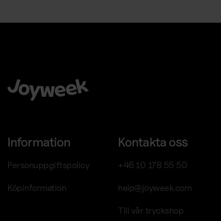
Kaffemaskiner
Att välja Joyweek som helhetsleverantör är en trygg, enkel
och smart idé för ditt företag.
Information
Kontakta oss
Personuppgiftspolicy
+46 10 178 55 50
Köpinformation
help@joyweek.com
Till vår tryckshop