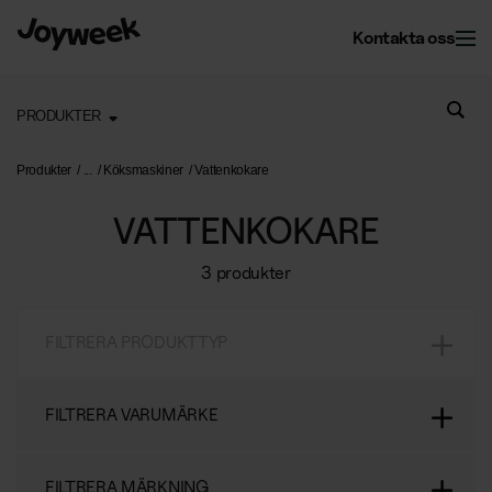
Kontakta oss
PRODUKTER
Kontor
Produkter
Köksmaskiner
Vattenkokare
VATTENKOKARE
Fastighet
Kontorsservice
3 produkter
Kontorsstädning
Om Joyweek
Underhåll
Företagsflytt
FILTRERA PRODUKTTYP
Yttre fastighetsskötsel
Entrémattor
Webbshop
Läs mer om oss
Vinterunderhåll
Kontorsväxter
FILTRERA VARUMÄRKE
Om Joyweek
Trädgårdsskötsel
Återvinning
SE
Logga in
FILTRERA MÄRKNING
Kontakt
Drift av kontorshotell